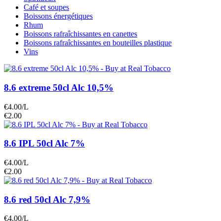
Café et soupes
Boissons énergétiques
Rhum
Boissons rafraîchissantes en canettes
Boissons rafraîchissantes en bouteilles plastique
Vins
8.6 extreme 50cl Alc 10,5%
€4.00/L
€2.00
8.6 IPL 50cl Alc 7%
€4.00/L
€2.00
8.6 red 50cl Alc 7,9%
€4.00/L