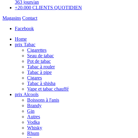
363 jours/an
+20.000 CLIENTS QUOTIDIEN
Magasins
Contact
Facebook
Home
prix Tabac
Cigarettes
Seau de tabac
Pot de tabac
Tabac à rouler
Tabac à pipe
Cigares
Tabac à shisha
Vape et tabac chauffé
prix Alcools
Boissons à l'anis
Brandy
Gin
Autres
Vodka
Whisky
Rhum