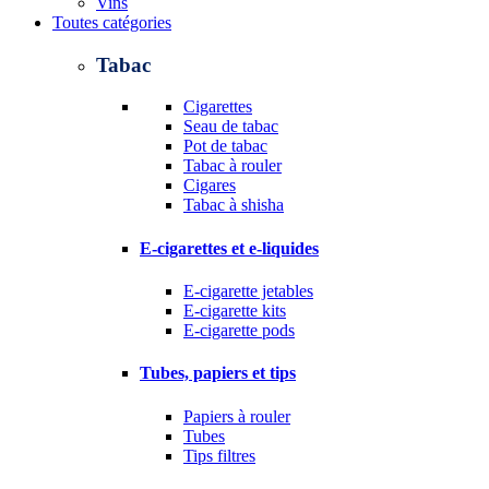
Vins
Toutes catégories
Tabac
Cigarettes
Seau de tabac
Pot de tabac
Tabac à rouler
Cigares
Tabac à shisha
E-cigarettes et e-liquides
E-cigarette jetables
E-cigarette kits
E-cigarette pods
Tubes, papiers et tips
Papiers à rouler
Tubes
Tips filtres