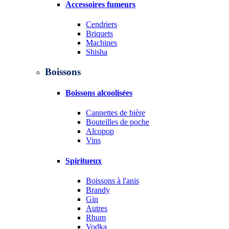
Accessoires fumeurs
Cendriers
Briquets
Machines
Shisha
Boissons
Boissons alcoolisées
Cannettes de bière
Bouteilles de poche
Alcopop
Vins
Spiritueux
Boissons à l'anis
Brandy
Gin
Autres
Rhum
Vodka